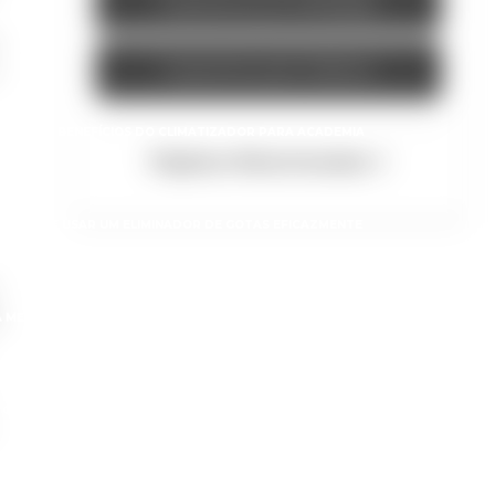
Orçamento por Whatsapp
Orçamento pelo Telefone
IAL
4 BENEFÍCIOS DO CLIMATIZADOR PARA ACADEMIA
Páginas Relacionadas
ORMAS DE USAR UM ELIMINADOR DE GOTAS EFICAZMENTE
A MELHORAR PROCESSOS E RESULTADOS NA INDÚSTRIA
CABINE DE PINTURA VALOR: DESCUBRA OS PREÇOS E VANTAGENS