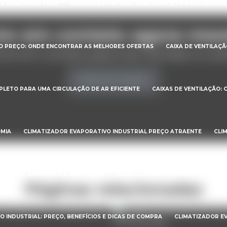
 A IDEAL PARA VOCÊ
CABINES DE PINTURA: GUIA COMPLETO PARA MELHORA
re em contato agora me
ÃO PREÇO: ONDE ENCONTRAR AS MELHORES OFERTAS
CAIXA DE VENTILAÇ
tre em contato para tirar dúvidas ou so
Entre em contato
MPLETO PARA UMA CIRCULAÇÃO DE AR EFICIENTE
CAIXAS DE VENTILAÇÃO:
OMIA
CLIMATIZADOR EVAPORATIVO INDUSTRIAL PREÇO ATRAENTE
CLI
USTRIAL: BENEFÍCIOS E VANTAGENS
CLIMATIZADOR EVAPORATIVO INDUSTR
Páginas relacionadas
 INDUSTRIAL: PREÇO, BENEFÍCIOS E DICAS DE COMPRA
CLIMATIZADOR EV