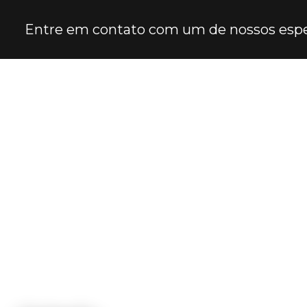
Entre em contato com um de nossos espec
CABINES DE ACABAMEN
Home
Informações
Veneziana de sobrepressão
Veneziana de sobre
CABINES DE ESMALTAÇÃO
CABINES DE INSPEÇ