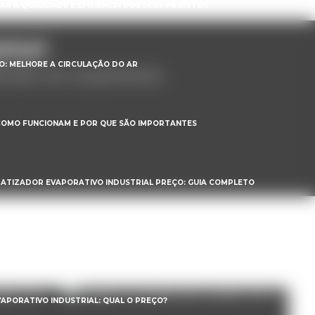
R A QUALIDADE E EFICIÊNCIA DOS SEUS PROJETOS
smo!
ÃO: MELHORE A CIRCULAÇÃO DO AR
licitar um orçamento.
 COMO FUNCIONAM E POR QUE SÃO IMPORTANTES
MATIZADOR EVAPORATIVO INDUSTRIAL PREÇO: GUIA COMPLETO
IAL: PREÇO E BENEFÍCIOS PARA SUA EMPRESA
APORATIVO INDUSTRIAL: QUAL O PREÇO?