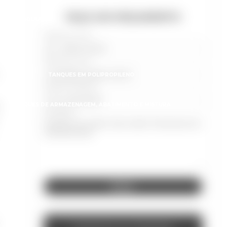
FAÇA UM ORÇAMENTO
TEIS (MODULAR)
Digite seu nome
Digite seu email
TANQUES EM POLIPROPILENO
Digite seu telefone
TANQUES DE ARMAZENAGEM, ABATIMENTO E MISTURA
.
Mensagem
S