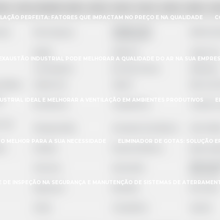
BA
CE
GO e DF
AM
PA
AC
AL
AP
MA
M
ILAÇÃO PERFEITA: FATORES QUE IMPACTAM NO PREÇO E NA QUALIDADE
C
Campos dos
ias
Nova Iguaçu
Belford 
Goytacazes
Magé
Itaboraí
Cabo Fri
EXAUSTÃO INDUSTRIAL PODE MELHORAR A QUALIDADE DO AR NA SUA EMPRES
Teresópolis
Rio das Ostras
Nilópolis
 Aldeia
Itaperuna
Japeri
Barra do 
DUSTRIAL IDEAL E MELHORAR A VENTILAÇÃO EM AMBIENTES PRODUTIVOS
E
e
Rio Bonito
Guapimirim
Casimiro
o de
Mangaratiba
Armação dos Búzios
São Fidél
 O MELHOR PARA A SUA NECESSIDADE
ELIMINADOR DE GOTAS: SOLUÇÃO EF
bo
Itatiaia
Paty do Alferes
Bom Jar
São José
Itaocara
Quissamã
Rio Pret
E DE INSPEÇÃO NA SEGURANÇA E MANUTENÇÃO DE SISTEMAS DE ATERRAMEN
Sapucaia
Mendes
Rio Claro
Italva
Carapebus
Quatis