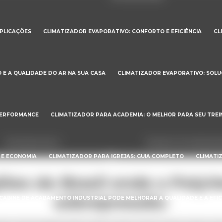
APLICAÇÕES
CLIMATIZADOR EVAPORATIVO: CONFORTO E EFICIÊNCIA
CL
E A QUALIDADE DO AR NA SUA CASA
CLIMATIZADOR EVAPORATIVO: SOL
PERFORMANCE
CLIMATIZADOR PARA ACADEMIA: O MELHOR PARA SEU TREI
Veneziana de ar
Damper de sobrepres
 E ECONOMIA
CLIMATIZADOR PARA IGREJAS: GUIA COMPLETO
CLIMATI
giões do Brasil onde a Poly
sobrepressão:
CABINE DE ACABAMENTO INDUSTRIAL PODE MELHORAR A QUALIDADE E A EFI