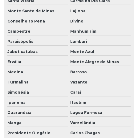
Santa Vitória
Carmo do Rio Claro
Monte Santo de Minas
Lajinha
Conselheiro Pena
Divino
Campestre
Manhumirim
Paraisópolis
Lambari
Jaboticatubas
Monte Azul
Ervália
Monte Alegre de Minas
Medina
Barroso
Turmalina
Vazante
Simonésia
Caraí
Ipanema
Itaobim
Guaranésia
Lagoa Formosa
Manga
Varzelândia
Presidente Olegário
Carlos Chagas