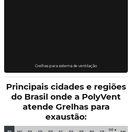
Grelhas para sistema de ventilação
Principais cidades e regiões
do Brasil onde a PolyVent
atende Grelhas para
exaustão:
GO e
RJ
MG
ES
SP
PR
SC
RS
PE
BA
CE
AM