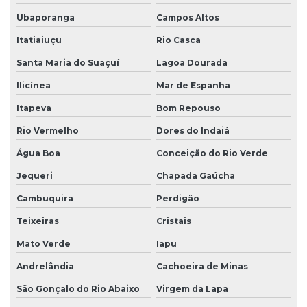
Ubaporanga
Campos Altos
Itatiaiuçu
Rio Casca
Santa Maria do Suaçuí
Lagoa Dourada
Ilicínea
Mar de Espanha
Itapeva
Bom Repouso
Rio Vermelho
Dores do Indaiá
Água Boa
Conceição do Rio Verde
Jequeri
Chapada Gaúcha
Cambuquira
Perdigão
Teixeiras
Cristais
Mato Verde
Iapu
Andrelândia
Cachoeira de Minas
São Gonçalo do Rio Abaixo
Virgem da Lapa