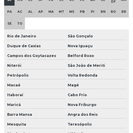
DF
PA
AC
AL
AP
MA
MT
MS
PB
PI
RN
RO
RR
SE
TO
Rio de Janeiro
São Gonçalo
Duque de Caxias
Nova Iguaçu
Campos dos Goytacazes
Belford Roxo
Niterói
São João de Meriti
Petrópolis
Volta Redonda
Macaé
Magé
Itaboraí
Cabo Frio
Maricá
Nova Friburgo
Barra Mansa
Angra dos Reis
Mesquita
Teresópolis