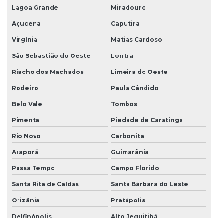
Lagoa Grande
Miradouro
Açucena
Caputira
Virgínia
Matias Cardoso
São Sebastião do Oeste
Lontra
Riacho dos Machados
Limeira do Oeste
Rodeiro
Paula Cândido
Belo Vale
Tombos
Pimenta
Piedade de Caratinga
Rio Novo
Carbonita
Araporã
Guimarânia
Passa Tempo
Campo Florido
Santa Rita de Caldas
Santa Bárbara do Leste
Orizânia
Pratápolis
Delfinópolis
Alto Jequitibá