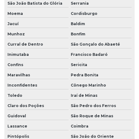
São João Batista do Glória
Serrania
Moema
Cordisburgo
Jacuí
Baldim
Munhoz
Bonfim
Curral de Dentro
São Gonçalo do Abaeté
Inimutaba
Francisco Badaró
Confins
Sericita
Maravilhas
Pedra Bonita
Inconfidentes
Cônego Marinho
Toledo
Iraí de Minas
Claro dos Poções
São Pedro dos Ferros
Guidoval
São Roque de Minas
Lassance
Coimbra
Pintópolis
São João do Oriente