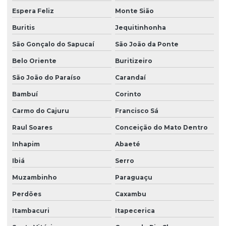
Espera Feliz
Monte Sião
Buritis
Jequitinhonha
São Gonçalo do Sapucaí
São João da Ponte
Belo Oriente
Buritizeiro
São João do Paraíso
Carandaí
Bambuí
Corinto
Carmo do Cajuru
Francisco Sá
Raul Soares
Conceição do Mato Dentro
Inhapim
Abaeté
Ibiá
Serro
Muzambinho
Paraguaçu
Perdões
Caxambu
Itambacuri
Itapecerica