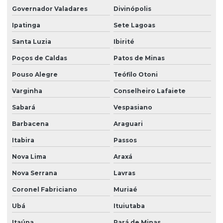
Governador Valadares
Divinópolis
Ipatinga
Sete Lagoas
Santa Luzia
Ibirité
Poços de Caldas
Patos de Minas
Pouso Alegre
Teófilo Otoni
Varginha
Conselheiro Lafaiete
Sabará
Vespasiano
Barbacena
Araguari
Itabira
Passos
Nova Lima
Araxá
Nova Serrana
Lavras
Coronel Fabriciano
Muriaé
Ubá
Ituiutaba
Itaúna
Pará de Minas