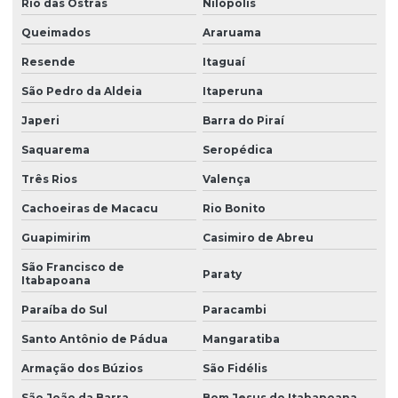
Rio das Ostras
Nilópolis
Queimados
Araruama
Resende
Itaguaí
São Pedro da Aldeia
Itaperuna
Japeri
Barra do Piraí
Saquarema
Seropédica
Três Rios
Valença
Cachoeiras de Macacu
Rio Bonito
Guapimirim
Casimiro de Abreu
São Francisco de
Paraty
Itabapoana
Paraíba do Sul
Paracambi
Santo Antônio de Pádua
Mangaratiba
Armação dos Búzios
São Fidélis
São João da Barra
Bom Jesus do Itabapoana