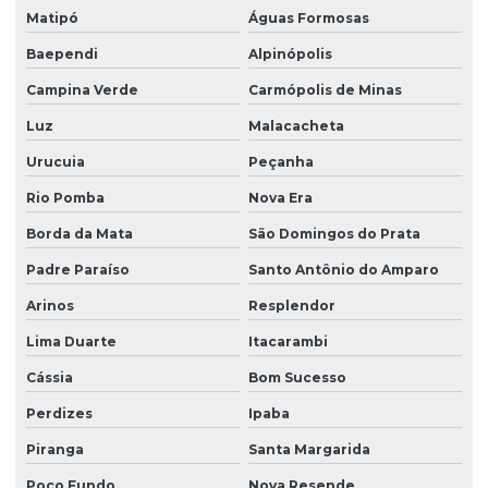
Matipó
Águas Formosas
Baependi
Alpinópolis
Campina Verde
Carmópolis de Minas
Luz
Malacacheta
Urucuia
Peçanha
Rio Pomba
Nova Era
Borda da Mata
São Domingos do Prata
Padre Paraíso
Santo Antônio do Amparo
Arinos
Resplendor
Lima Duarte
Itacarambi
Cássia
Bom Sucesso
Perdizes
Ipaba
Piranga
Santa Margarida
Poço Fundo
Nova Resende