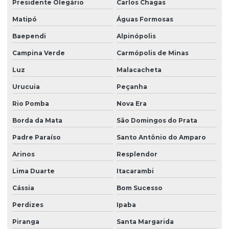
Presidente Olegário
Carlos Chagas
Matipó
Águas Formosas
Baependi
Alpinópolis
Campina Verde
Carmópolis de Minas
Luz
Malacacheta
Urucuia
Peçanha
Rio Pomba
Nova Era
Borda da Mata
São Domingos do Prata
Padre Paraíso
Santo Antônio do Amparo
Arinos
Resplendor
Lima Duarte
Itacarambi
Cássia
Bom Sucesso
Perdizes
Ipaba
Piranga
Santa Margarida