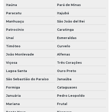
Itaúna
Pará de Minas
Paracatu
Itajubá
Manhuaçu
São João del Rei
Patrocínio
Caratinga
Unaí
Esmeraldas
Timóteo
Curvelo
João Monlevade
Alfenas
Viçosa
Três Corações
Lagoa Santa
Ouro Preto
São Sebastião do Paraíso
Janaúba
Formiga
Cataguases
Januária
Pedro Leopoldo
Mariana
Frutal