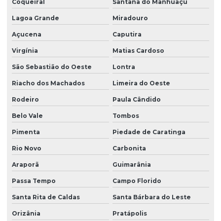
Coqueiral
Santana do Manhuaçu
Lagoa Grande
Miradouro
Açucena
Caputira
Virgínia
Matias Cardoso
São Sebastião do Oeste
Lontra
Riacho dos Machados
Limeira do Oeste
Rodeiro
Paula Cândido
Belo Vale
Tombos
Pimenta
Piedade de Caratinga
Rio Novo
Carbonita
Araporã
Guimarânia
Passa Tempo
Campo Florido
Santa Rita de Caldas
Santa Bárbara do Leste
Orizânia
Pratápolis