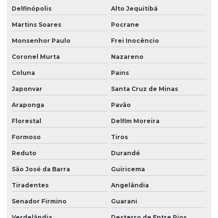
Delfinópolis
Alto Jequitibá
Martins Soares
Pocrane
Monsenhor Paulo
Frei Inocêncio
Coronel Murta
Nazareno
Coluna
Pains
Japonvar
Santa Cruz de Minas
Araponga
Pavão
Florestal
Delfim Moreira
Formoso
Tiros
Reduto
Durandé
São José da Barra
Guiricema
Tiradentes
Angelândia
Senador Firmino
Guarani
Verdelândia
Desterro de Entre Rios