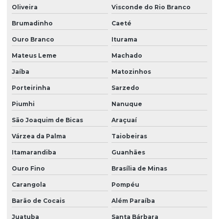
Oliveira
Visconde do Rio Branco
Brumadinho
Caeté
Ouro Branco
Iturama
Mateus Leme
Machado
Jaíba
Matozinhos
Porteirinha
Sarzedo
Piumhi
Nanuque
São Joaquim de Bicas
Araçuaí
Várzea da Palma
Taiobeiras
Itamarandiba
Guanhães
Ouro Fino
Brasília de Minas
Carangola
Pompéu
Barão de Cocais
Além Paraíba
Juatuba
Santa Bárbara