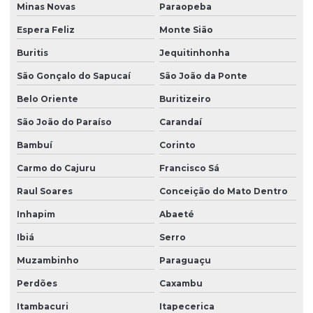
Minas Novas
Paraopeba
Espera Feliz
Monte Sião
Buritis
Jequitinhonha
São Gonçalo do Sapucaí
São João da Ponte
Belo Oriente
Buritizeiro
São João do Paraíso
Carandaí
Bambuí
Corinto
Carmo do Cajuru
Francisco Sá
Raul Soares
Conceição do Mato Dentro
Inhapim
Abaeté
Ibiá
Serro
Muzambinho
Paraguaçu
Perdões
Caxambu
Itambacuri
Itapecerica