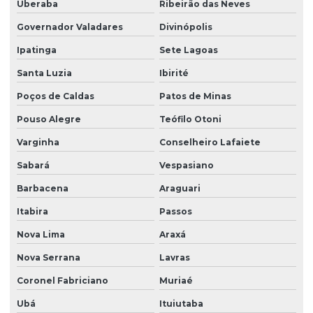
Uberaba
Ribeirão das Neves
Governador Valadares
Divinópolis
Ipatinga
Sete Lagoas
Santa Luzia
Ibirité
Poços de Caldas
Patos de Minas
Pouso Alegre
Teófilo Otoni
Varginha
Conselheiro Lafaiete
Sabará
Vespasiano
Barbacena
Araguari
Itabira
Passos
Nova Lima
Araxá
Nova Serrana
Lavras
Coronel Fabriciano
Muriaé
Ubá
Ituiutaba