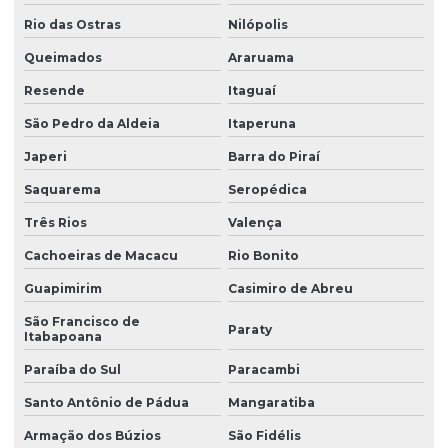
Rio das Ostras
Nilópolis
Queimados
Araruama
Resende
Itaguaí
São Pedro da Aldeia
Itaperuna
Japeri
Barra do Piraí
Saquarema
Seropédica
Três Rios
Valença
Cachoeiras de Macacu
Rio Bonito
Guapimirim
Casimiro de Abreu
São Francisco de
Paraty
Itabapoana
Paraíba do Sul
Paracambi
Santo Antônio de Pádua
Mangaratiba
Armação dos Búzios
São Fidélis