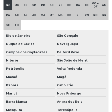
GO e
RJ
MG
ES
SP
PR
SC
RS
PE
BA
CE
AM
DF
PA
AC
AL
AP
MA
MT
MS
PB
PI
RN
RO
RR
SE
TO
Rio de Janeiro
São Gonçalo
Duque de Caxias
Nova Iguaçu
Campos dos Goytacazes
Belford Roxo
Niterói
São João de Meriti
Petrópolis
Volta Redonda
Macaé
Magé
Itaboraí
Cabo Frio
Maricá
Nova Friburgo
Barra Mansa
Angra dos Reis
Mesquita
Teresópolis