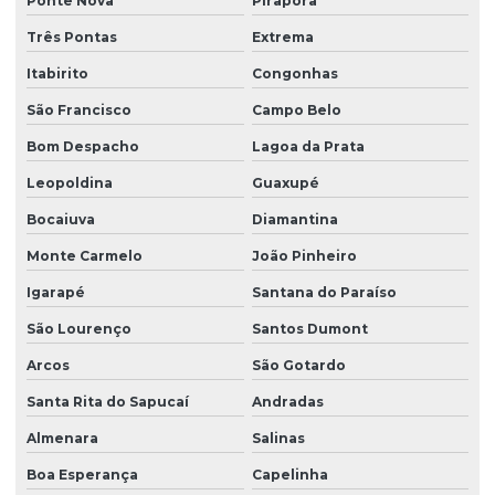
Ponte Nova
Pirapora
Três Pontas
Extrema
Itabirito
Congonhas
São Francisco
Campo Belo
Bom Despacho
Lagoa da Prata
Leopoldina
Guaxupé
Bocaiuva
Diamantina
Monte Carmelo
João Pinheiro
Igarapé
Santana do Paraíso
São Lourenço
Santos Dumont
Arcos
São Gotardo
Santa Rita do Sapucaí
Andradas
Almenara
Salinas
Boa Esperança
Capelinha