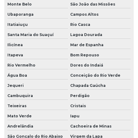
Monte Belo
São João das Missões
Ubaporanga
Campos Altos
Itatiaiuçu
Rio Casca
Santa Maria do Suaçuí
Lagoa Dourada
Ilicínea
Mar de Espanha
Itapeva
Bom Repouso
Rio Vermelho
Dores do Indaiá
Água Boa
Conceição do Rio Verde
Jequeri
Chapada Gaúcha
Cambuquira
Perdigão
Teixeiras
Cristais
Mato Verde
Iapu
Andrelândia
Cachoeira de Minas
São Gonçalo do Rio Abaixo
Virgem da Lapa