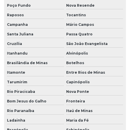
Poço Fundo
Nova Resende
Raposos
Tocantins
Campanha
Mário Campos
Santa Juliana
Passa Quatro
Cruzília
São João Evangelista
Itanhandu
Alvinópolis
Brasilândia de Minas
Botelhos
Itamonte
Entre Rios de Minas
Tarumirim
Capinópolis
Rio Piracicaba
Nova Ponte
Bom Jesus do Galho
Fronteira
Rio Paranaíba
Itaú de Minas
Ladainha
Maria da Fé
Brazópolis
Sabinópolis