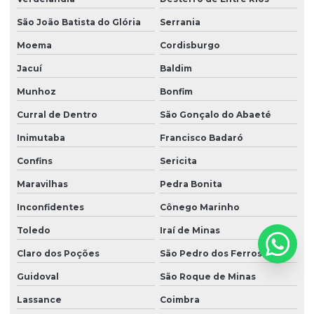
São João Batista do Glória
Serrania
Moema
Cordisburgo
Jacuí
Baldim
Munhoz
Bonfim
Curral de Dentro
São Gonçalo do Abaeté
Inimutaba
Francisco Badaró
Confins
Sericita
Maravilhas
Pedra Bonita
Inconfidentes
Cônego Marinho
Toledo
Iraí de Minas
Claro dos Poções
São Pedro dos Ferros
Guidoval
São Roque de Minas
Lassance
Coimbra