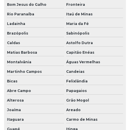
Bom Jesus do Galho
Fronteira
Rio Paranaíba
Itaú de Minas
Ladainha
Maria da Fé
Brazópolis
Sabinópolis
Caldas
Astolfo Dutra
Matias Barbosa
Capitão Enéas
Montalvânia
Águas Vermelhas
Martinho Campos
Candeias
Bicas
Felixlândia
Abre Campo
Papagaios
Alterosa
Grão Mogol
Joaíma
Areado
Itaguara
Carmo de Minas
Guapé
Itinga