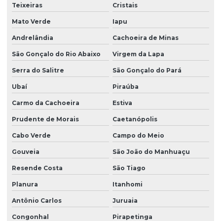
Teixeiras
Cristais
Mato Verde
Iapu
Andrelândia
Cachoeira de Minas
São Gonçalo do Rio Abaixo
Virgem da Lapa
Serra do Salitre
São Gonçalo do Pará
Ubaí
Piraúba
Carmo da Cachoeira
Estiva
Prudente de Morais
Caetanópolis
Cabo Verde
Campo do Meio
Gouveia
São João do Manhuaçu
Resende Costa
São Tiago
Planura
Itanhomi
Antônio Carlos
Juruaia
Congonhal
Pirapetinga