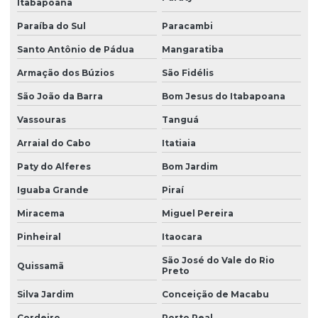
Itabapoana
Paraíba do Sul
Paracambi
Santo Antônio de Pádua
Mangaratiba
Armação dos Búzios
São Fidélis
São João da Barra
Bom Jesus do Itabapoana
Vassouras
Tanguá
Arraial do Cabo
Itatiaia
Paty do Alferes
Bom Jardim
Iguaba Grande
Piraí
Miracema
Miguel Pereira
Pinheiral
Itaocara
São José do Vale do Rio
Quissamã
Preto
Silva Jardim
Conceição de Macabu
Cordeiro
Porto Real