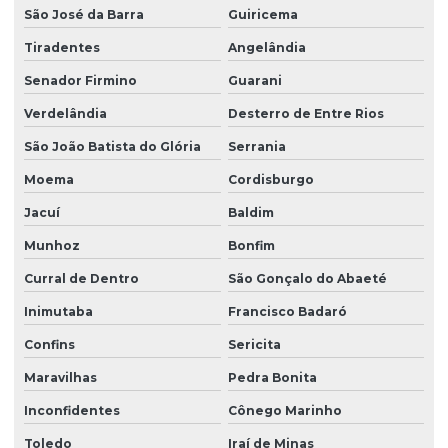
São José da Barra
Guiricema
Tiradentes
Angelândia
Senador Firmino
Guarani
Verdelândia
Desterro de Entre Rios
São João Batista do Glória
Serrania
Moema
Cordisburgo
Jacuí
Baldim
Munhoz
Bonfim
Curral de Dentro
São Gonçalo do Abaeté
Inimutaba
Francisco Badaró
Confins
Sericita
Maravilhas
Pedra Bonita
Inconfidentes
Cônego Marinho
Toledo
Iraí de Minas