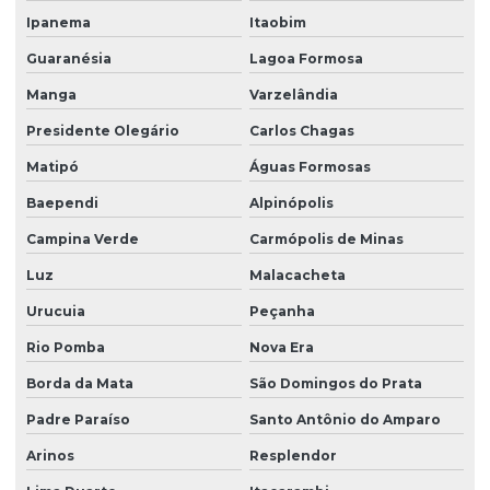
Ipanema
Itaobim
Guaranésia
Lagoa Formosa
Manga
Varzelândia
Presidente Olegário
Carlos Chagas
Matipó
Águas Formosas
Baependi
Alpinópolis
Campina Verde
Carmópolis de Minas
Luz
Malacacheta
Urucuia
Peçanha
Rio Pomba
Nova Era
Borda da Mata
São Domingos do Prata
Padre Paraíso
Santo Antônio do Amparo
Arinos
Resplendor