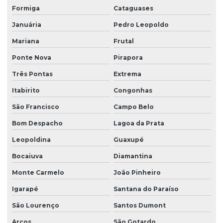
Formiga
Cataguases
Januária
Pedro Leopoldo
Mariana
Frutal
Ponte Nova
Pirapora
Três Pontas
Extrema
Itabirito
Congonhas
São Francisco
Campo Belo
Bom Despacho
Lagoa da Prata
Leopoldina
Guaxupé
Bocaiuva
Diamantina
Monte Carmelo
João Pinheiro
Igarapé
Santana do Paraíso
São Lourenço
Santos Dumont
Arcos
São Gotardo