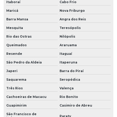
Itaboraí
Cabo Frio
Maricá
Nova Friburgo
Barra Mansa
Angra dos Reis
Mesquita
Teresópolis
Rio das Ostras
Nilópolis
Queimados
Araruama
Resende
Itaguaí
São Pedro da Aldeia
Itaperuna
Japeri
Barra do Piraí
Saquarema
Seropédica
Três Rios
Valença
Cachoeiras de Macacu
Rio Bonito
Guapimirim
Casimiro de Abreu
São Francisco de
Paraty