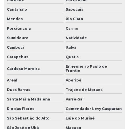
Cantagalo
Sapucaia
Mendes
Rio Claro
Porciúncula
Carmo
Sumidouro
Natividade
Cambuci
Italva
Carapebus
Quatis
Engenheiro Paulo de
Cardoso Moreira
Frontin
Areal
Aperibé
Duas Barras
Trajano de Moraes
Santa Maria Madalena
Varre-Sai
Rio das Flores
Comendador Levy Gasparian
São Sebastião do Alto
Laje do Muriaé
São José de Ubá
Macuco