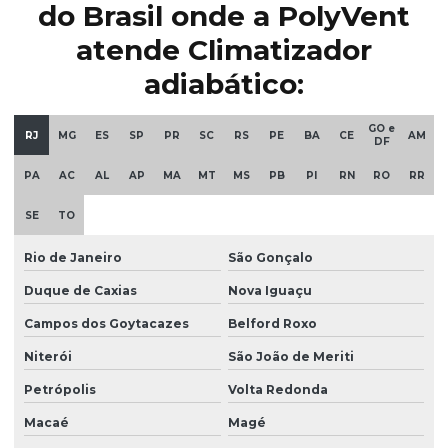
do Brasil onde a PolyVent
atende Climatizador
adiabático:
GO e
RJ
MG
ES
SP
PR
SC
RS
PE
BA
CE
AM
DF
PA
AC
AL
AP
MA
MT
MS
PB
PI
RN
RO
RR
SE
TO
Rio de Janeiro
São Gonçalo
Duque de Caxias
Nova Iguaçu
Campos dos Goytacazes
Belford Roxo
Niterói
São João de Meriti
Petrópolis
Volta Redonda
Macaé
Magé