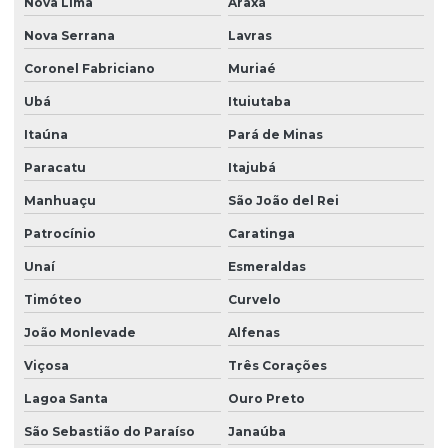
Nova Lima
Araxá
Nova Serrana
Lavras
Coronel Fabriciano
Muriaé
Ubá
Ituiutaba
Itaúna
Pará de Minas
Paracatu
Itajubá
Manhuaçu
São João del Rei
Patrocínio
Caratinga
Unaí
Esmeraldas
Timóteo
Curvelo
João Monlevade
Alfenas
Viçosa
Três Corações
Lagoa Santa
Ouro Preto
São Sebastião do Paraíso
Janaúba