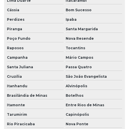
Lima Duarte
Itacarambi
Cássia
Bom Sucesso
Perdizes
Ipaba
Piranga
Santa Margarida
Poço Fundo
Nova Resende
Raposos
Tocantins
Campanha
Mário Campos
Santa Juliana
Passa Quatro
Cruzília
São João Evangelista
Itanhandu
Alvinópolis
Brasilândia de Minas
Botelhos
Itamonte
Entre Rios de Minas
Tarumirim
Capinópolis
Rio Piracicaba
Nova Ponte