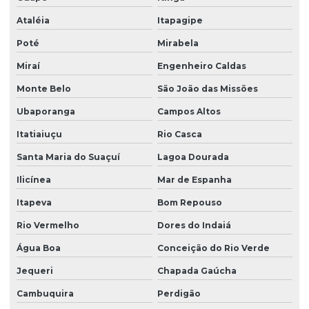
Ataléia
Itapagipe
Poté
Mirabela
Miraí
Engenheiro Caldas
Monte Belo
São João das Missões
Ubaporanga
Campos Altos
Itatiaiuçu
Rio Casca
Santa Maria do Suaçuí
Lagoa Dourada
Ilicínea
Mar de Espanha
Itapeva
Bom Repouso
Rio Vermelho
Dores do Indaiá
Água Boa
Conceição do Rio Verde
Jequeri
Chapada Gaúcha
Cambuquira
Perdigão