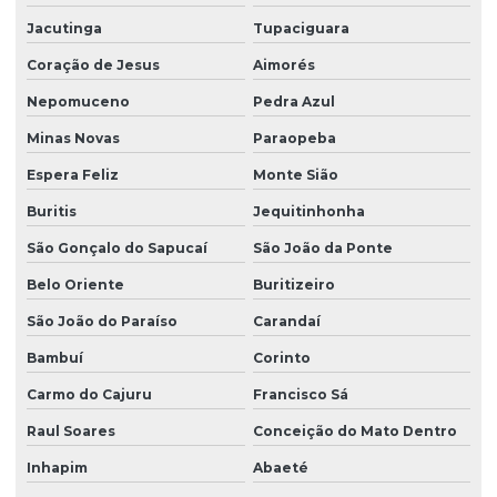
Jacutinga
Tupaciguara
Coração de Jesus
Aimorés
Nepomuceno
Pedra Azul
Minas Novas
Paraopeba
Espera Feliz
Monte Sião
Buritis
Jequitinhonha
São Gonçalo do Sapucaí
São João da Ponte
Belo Oriente
Buritizeiro
São João do Paraíso
Carandaí
Bambuí
Corinto
Carmo do Cajuru
Francisco Sá
Raul Soares
Conceição do Mato Dentro
Inhapim
Abaeté