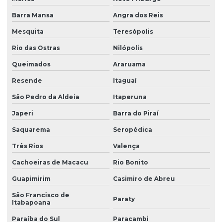
Barra Mansa
Angra dos Reis
Mesquita
Teresópolis
Rio das Ostras
Nilópolis
Queimados
Araruama
Resende
Itaguaí
São Pedro da Aldeia
Itaperuna
Japeri
Barra do Piraí
Saquarema
Seropédica
Três Rios
Valença
Cachoeiras de Macacu
Rio Bonito
Guapimirim
Casimiro de Abreu
São Francisco de
Paraty
Itabapoana
Paraíba do Sul
Paracambi