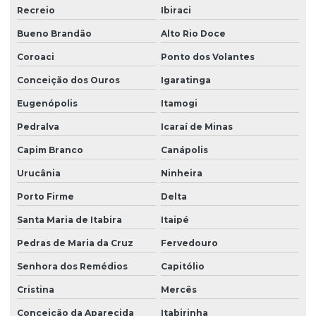
Recreio
Ibiraci
Bueno Brandão
Alto Rio Doce
Coroaci
Ponto dos Volantes
Conceição dos Ouros
Igaratinga
Eugenópolis
Itamogi
Pedralva
Icaraí de Minas
Capim Branco
Canápolis
Urucânia
Ninheira
Porto Firme
Delta
Santa Maria de Itabira
Itaipé
Pedras de Maria da Cruz
Fervedouro
Senhora dos Remédios
Capitólio
Cristina
Mercês
Conceição da Aparecida
Itabirinha