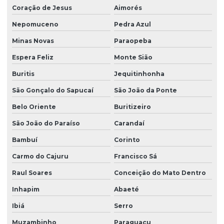
Coração de Jesus
Aimorés
Nepomuceno
Pedra Azul
Minas Novas
Paraopeba
Espera Feliz
Monte Sião
Buritis
Jequitinhonha
São Gonçalo do Sapucaí
São João da Ponte
Belo Oriente
Buritizeiro
São João do Paraíso
Carandaí
Bambuí
Corinto
Carmo do Cajuru
Francisco Sá
Raul Soares
Conceição do Mato Dentro
Inhapim
Abaeté
Ibiá
Serro
Muzambinho
Paraguaçu