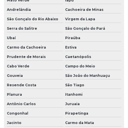
Mato Verde
Iapu
Andrelândia
Cachoeira de Minas
São Gonçalo do Rio Abaixo
Virgem da Lapa
Serra do Salitre
São Gonçalo do Pará
Ubaí
Piraúba
Carmo da Cachoeira
Estiva
Prudente de Morais
Caetanópolis
Cabo Verde
Campo do Meio
Gouveia
São João do Manhuaçu
Resende Costa
São Tiago
Planura
Itanhomi
Antônio Carlos
Juruaia
Congonhal
Pirapetinga
Jacinto
Carmo da Mata