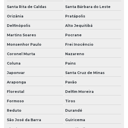
Santa Rita de Caldas
Santa Bárbara do Leste
Orizânia
Pratápolis
Delfinópolis
Alto Jequitibá
Martins Soares
Pocrane
Monsenhor Paulo
Frei Inocêncio
Coronel Murta
Nazareno
Coluna
Pains
Japonvar
Santa Cruz de Minas
Araponga
Pavão
Florestal
Delfim Moreira
Formoso
Tiros
Reduto
Durandé
São José da Barra
Guiricema