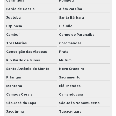
Carangola
Pompéu
Barão de Cocais
Além Paraíba
Juatuba
Santa Bárbara
Espinosa
Cláudio
Cambuí
Carmo do Paranaíba
Três Marias
Coromandel
Conceição das Alagoas
Prata
Rio Pardo de Minas
Mutum
Santo Antônio do Monte
Novo Cruzeiro
Pitangui
Sacramento
Mantena
Elói Mendes
Campos Gerais
Camanducaia
São José da Lapa
São João Nepomuceno
Jacutinga
Tupaciguara