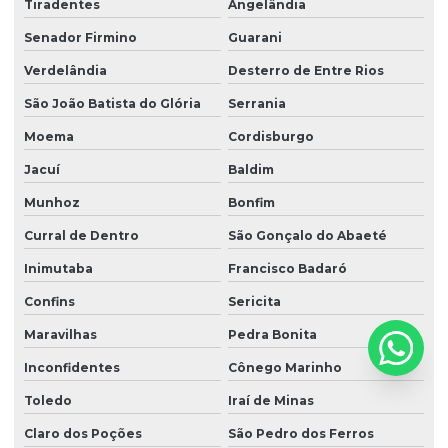
Tiradentes
Angelândia
Senador Firmino
Guarani
Verdelândia
Desterro de Entre Rios
São João Batista do Glória
Serrania
Moema
Cordisburgo
Jacuí
Baldim
Munhoz
Bonfim
Curral de Dentro
São Gonçalo do Abaeté
Inimutaba
Francisco Badaró
Confins
Sericita
Maravilhas
Pedra Bonita
Inconfidentes
Cônego Marinho
Toledo
Iraí de Minas
Claro dos Poções
São Pedro dos Ferros