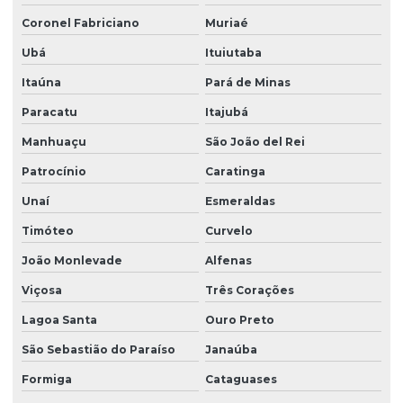
Coronel Fabriciano
Muriaé
Ubá
Ituiutaba
Itaúna
Pará de Minas
Paracatu
Itajubá
Manhuaçu
São João del Rei
Patrocínio
Caratinga
Unaí
Esmeraldas
Timóteo
Curvelo
João Monlevade
Alfenas
Viçosa
Três Corações
Lagoa Santa
Ouro Preto
São Sebastião do Paraíso
Janaúba
Formiga
Cataguases