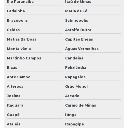
Rio Paranaíba
Itaú de Minas
Ladainha
Maria da Fé
Brazópolis
Sabinópolis
Caldas
Astolfo Dutra
Matias Barbosa
Capitão Enéas
Montalvânia
Águas Vermelhas
Martinho Campos
Candeias
Bicas
Felixlândia
Abre Campo
Papagaios
Alterosa
Grão Mogol
Joaíma
Areado
Itaguara
Carmo de Minas
Guapé
Itinga
Ataléia
Itapagipe