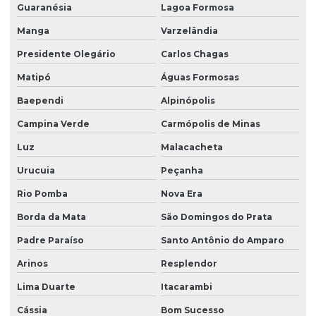
Guaranésia
Lagoa Formosa
Manga
Varzelândia
Presidente Olegário
Carlos Chagas
Matipó
Águas Formosas
Baependi
Alpinópolis
Campina Verde
Carmópolis de Minas
Luz
Malacacheta
Urucuia
Peçanha
Rio Pomba
Nova Era
Borda da Mata
São Domingos do Prata
Padre Paraíso
Santo Antônio do Amparo
Arinos
Resplendor
Lima Duarte
Itacarambi
Cássia
Bom Sucesso