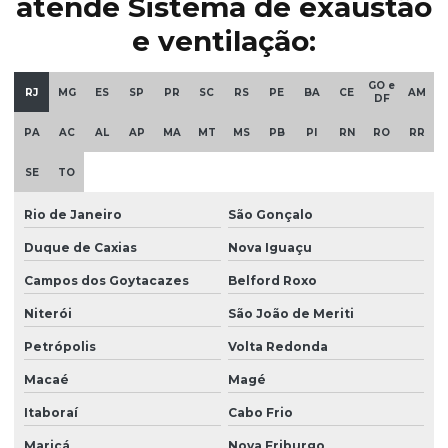
atende Sistema de exaustão
e ventilação:
GO e
RJ
MG
ES
SP
PR
SC
RS
PE
BA
CE
AM
DF
PA
AC
AL
AP
MA
MT
MS
PB
PI
RN
RO
RR
SE
TO
Rio de Janeiro
São Gonçalo
Duque de Caxias
Nova Iguaçu
Campos dos Goytacazes
Belford Roxo
Niterói
São João de Meriti
Petrópolis
Volta Redonda
Macaé
Magé
Itaboraí
Cabo Frio
Maricá
Nova Friburgo