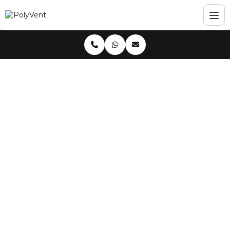
Home
Blog
Sistema de Exaustão Industrial: Guia Completo
Sistema de Exaustão
Industrial: Guia
Completo