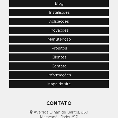
Climatizador Evaporativo Industrial: Qual o Preço?
Blog
Instalações
Climatizador Evaporativo Industrial: Vantagens e
Aplicações
Aplicações
Inovações
Climatizador Evaporativo: Conforto e Eficiência
Manutenção
Climatizador Evaporativo: Conheça a solução ideal
para o calor!
Projetos
Clientes
Climatizador Evaporativo: Melhore o Conforto e a
Qualidade do Ar na Sua Casa
Contato
Climatizador Evaporativo: Solução Econômica para
Informações
Melhorar o Conforto do Seu Ambiente
Mapa do site
Climatizador para Academia: Conforto e Performance
Climatizador para Academia: O Melhor para Seu
CONTATO
Treino
Avenida Dinah de Barros, 860
Maracanã - Jarinu/SP
Climatizador para Galpão: Conforto e Eficiência