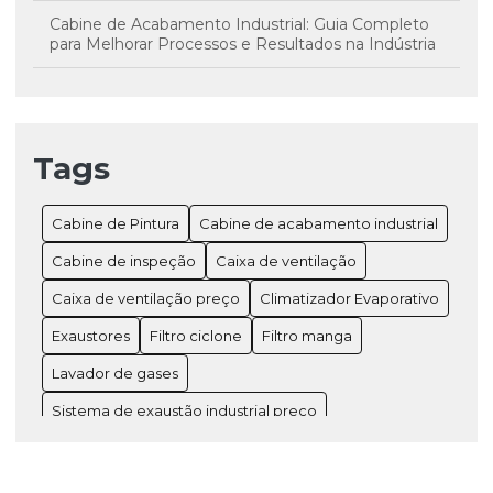
Cabine de Acabamento Industrial: Guia Completo
para Melhorar Processos e Resultados na Indústria
Cabine de pintura industrial preço: descubra os
valores
Cabine de Pintura Industrial: Benefícios Imperdíveis
Tags
Cabine de Pintura Valor: Descubra os Preços e
Cabine de Pintura
Cabine de acabamento industrial
Vantagens
Cabine de inspeção
Caixa de ventilação
Cabine de Pintura: Como Escolher a Ideal para Você
Caixa de ventilação preço
Climatizador Evaporativo
Cabines de Pintura: Guia Completo para Melhorar a
Exaustores
Filtro ciclone
Filtro manga
Qualidade e Eficiência dos Seus Projetos
Lavador de gases
Caixa de Ventilação Preço: Onde Encontrar as
Melhores Ofertas
Sistema de exaustão industrial preço
Tanque em polipropileno
Ventilador axial industrial
Caixa de Ventilação: Melhore a Circulação do Ar