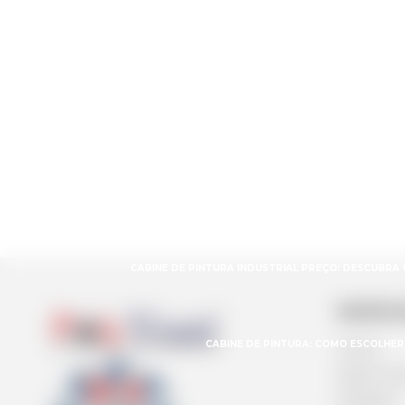
4 BENEFÍCIOS DE ESCOLHER A FÁBRICA DE
4 RAZÕES PARA ESCOLHER CLIMATIZADOR 
BENEFÍCIOS DO EXAUSTOR CENTRÍFUGO 
CABINE DE PINTURA INDUSTRIAL PREÇO: DESCUBRA
NAVEG
CABINE DE PINTURA: COMO ESCOLHER
Home
Quem so
Produtos