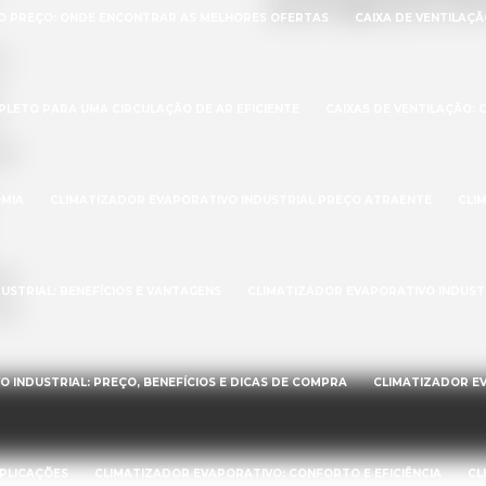
polyvent@polyvent.com
ÃO PREÇO: ONDE ENCONTRAR AS MELHORES OFERTAS
CAIXA DE VENTILAÇ
s
MPLETO PARA UMA CIRCULAÇÃO DE AR EFICIENTE
CAIXAS DE VENTILAÇÃO:
ão
OMIA
CLIMATIZADOR EVAPORATIVO INDUSTRIAL PREÇO ATRAENTE
CLI
es
USTRIAL: BENEFÍCIOS E VANTAGENS
CLIMATIZADOR EVAPORATIVO INDUSTR
ite
 INDUSTRIAL: PREÇO, BENEFÍCIOS E DICAS DE COMPRA
CLIMATIZADOR EV
APLICAÇÕES
CLIMATIZADOR EVAPORATIVO: CONFORTO E EFICIÊNCIA
CL