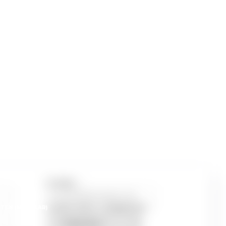
NDUSTRIAIS
CLIMATIZADORES EVAPORATIVOS
ZADOR ADIABÁTICO ELG
CLIMATIZADOR EVAPORATIVO EVAP
E-MAIL -
COMO NOS CONHECEU -
TEIS (MODULAR)