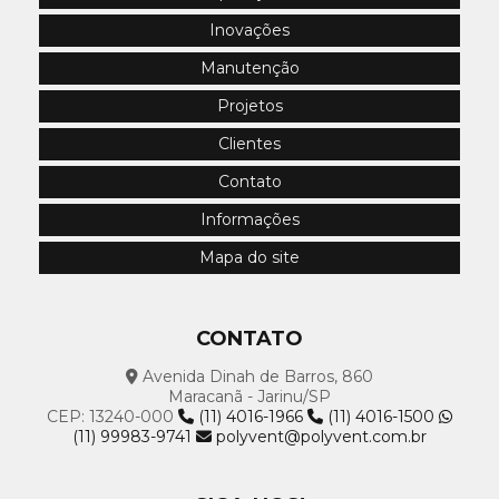
Inovações
Climatizador Evaporativo: Conforto e Eficiência
Manutenção
Climatizador Evaporativo: Conheça a solução ideal
para o calor!
Projetos
Clientes
Climatizador Evaporativo: Melhore o Conforto e a
Qualidade do Ar na Sua Casa
Contato
Climatizador Evaporativo: Solução Econômica para
Informações
Melhorar o Conforto do Seu Ambiente
Mapa do site
Climatizador para Academia: Conforto e Performance
Climatizador para Academia: O Melhor para Seu
CONTATO
Treino
Avenida Dinah de Barros, 860
Maracanã - Jarinu/SP
Climatizador para Galpão: Conforto e Eficiência
CEP: 13240-000
(11) 4016-1966
(11) 4016-1500
(11) 99983-9741
polyvent@polyvent.com.br
Climatizador para Igreja: Conforto e Economia
Climatizador para Igrejas: Guia Completo