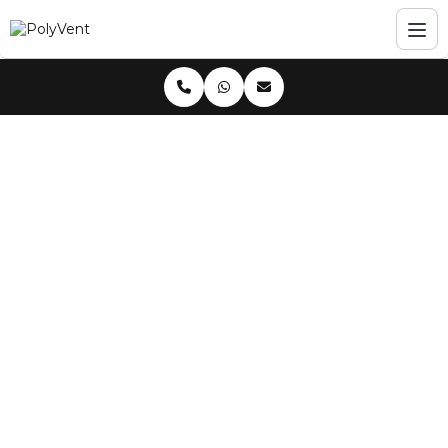
Home
Blog
Climatizador Evaporativo Industrial: Preço e Benefícios para
sua Empresa
Climatizador
Evaporativo Industrial: