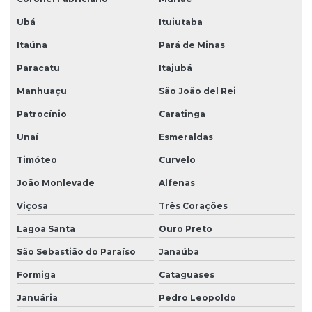
Ubá
Ituiutaba
Itaúna
Pará de Minas
Paracatu
Itajubá
Manhuaçu
São João del Rei
Patrocínio
Caratinga
Unaí
Esmeraldas
Timóteo
Curvelo
João Monlevade
Alfenas
Viçosa
Três Corações
Lagoa Santa
Ouro Preto
São Sebastião do Paraíso
Janaúba
Formiga
Cataguases
Januária
Pedro Leopoldo