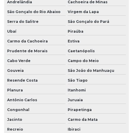
Andrelândia
Cachoeira de Minas
São Gonçalo do Rio Abaixo
Virgem da Lapa
Serra do Salitre
São Gonçalo do Pará
Ubaí
Piraúba
Carmo da Cachoeira
Estiva
Prudente de Morais
Caetanópolis
Cabo Verde
Campo do Meio
Gouveia
São João do Manhuaçu
Resende Costa
São Tiago
Planura
Itanhomi
Antônio Carlos
Juruaia
Congonhal
Pirapetinga
Jacinto
Carmo da Mata
Recreio
Ibiraci