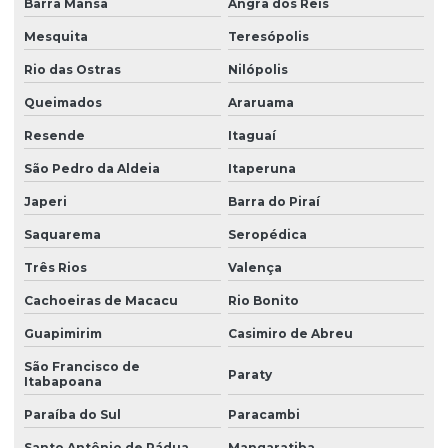
Barra Mansa
Angra dos Reis
Mesquita
Teresópolis
Rio das Ostras
Nilópolis
Queimados
Araruama
Resende
Itaguaí
São Pedro da Aldeia
Itaperuna
Japeri
Barra do Piraí
Saquarema
Seropédica
Três Rios
Valença
Cachoeiras de Macacu
Rio Bonito
Guapimirim
Casimiro de Abreu
São Francisco de
Paraty
Itabapoana
Paraíba do Sul
Paracambi
Santo Antônio de Pádua
Mangaratiba