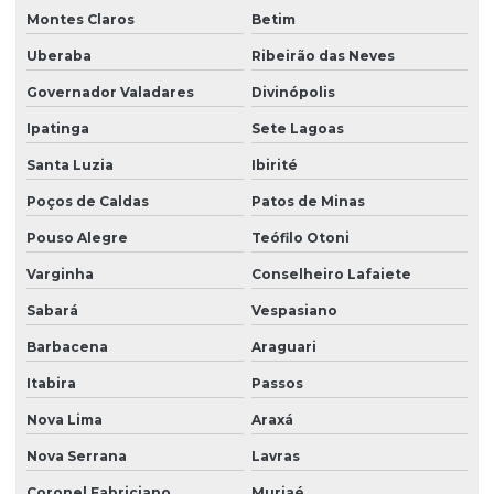
Montes Claros
Betim
Uberaba
Ribeirão das Neves
Governador Valadares
Divinópolis
Ipatinga
Sete Lagoas
Santa Luzia
Ibirité
Poços de Caldas
Patos de Minas
Pouso Alegre
Teófilo Otoni
Varginha
Conselheiro Lafaiete
Sabará
Vespasiano
Barbacena
Araguari
Itabira
Passos
Nova Lima
Araxá
Nova Serrana
Lavras
Coronel Fabriciano
Muriaé