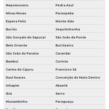
Nepomuceno
Pedra Azul
Minas Novas
Paraopeba
Espera Feliz
Monte Sião
Buritis
Jequitinhonha
São Gonçalo do Sapucaí
São João da Ponte
Belo Oriente
Buritizeiro
São João do Paraíso
Carandaí
Bambuí
Corinto
Carmo do Cajuru
Francisco Sá
Raul Soares
Conceição do Mato Dentro
Inhapim
Abaeté
Ibiá
Serro
Muzambinho
Paraguaçu