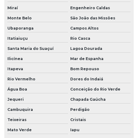
Miraí
Engenheiro Caldas
Monte Belo
São João das Missões
Ubaporanga
Campos Altos
Itatiaiuçu
Rio Casca
Santa Maria do Suaçuí
Lagoa Dourada
Ilicínea
Mar de Espanha
Itapeva
Bom Repouso
Rio Vermelho
Dores do Indaiá
Água Boa
Conceição do Rio Verde
Jequeri
Chapada Gaúcha
Cambuquira
Perdigão
Teixeiras
Cristais
Mato Verde
Iapu