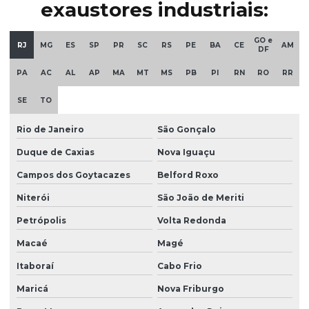
exaustores industriais:
GO e
RJ
MG
ES
SP
PR
SC
RS
PE
BA
CE
AM
DF
PA
AC
AL
AP
MA
MT
MS
PB
PI
RN
RO
RR
SE
TO
Rio de Janeiro
São Gonçalo
Duque de Caxias
Nova Iguaçu
Campos dos Goytacazes
Belford Roxo
Niterói
São João de Meriti
Petrópolis
Volta Redonda
Macaé
Magé
Itaboraí
Cabo Frio
Maricá
Nova Friburgo