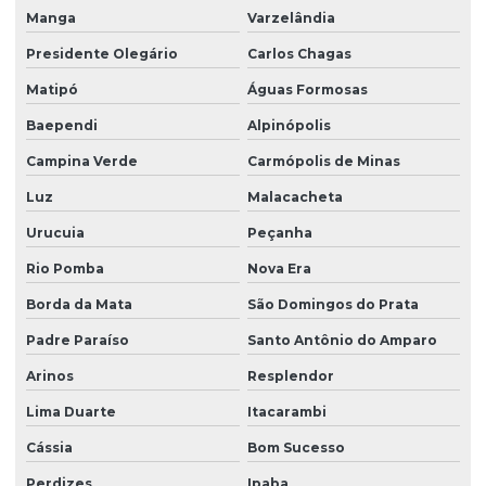
Manga
Varzelândia
Presidente Olegário
Carlos Chagas
Matipó
Águas Formosas
Baependi
Alpinópolis
Campina Verde
Carmópolis de Minas
Luz
Malacacheta
Urucuia
Peçanha
Rio Pomba
Nova Era
Borda da Mata
São Domingos do Prata
Padre Paraíso
Santo Antônio do Amparo
Arinos
Resplendor
Lima Duarte
Itacarambi
Cássia
Bom Sucesso
Perdizes
Ipaba