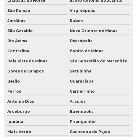
Chapada do Norte
Santo Antônio do Jacinto
São Romão
Virginópolis
Jordânia
Rubim
São Geraldo
Novo Oriente de Minas
Rio Acima
Divisópolis
Centralina
Bonito de Minas
Bela Vista de Minas
São Sebastião do Maranhão
Dores de Campos
Setubinha
Berilo
Guaraciaba
Ferros
Carneirinho
Antônio Dias
Araújos
Arceburgo
Buenópolis
Ipuiúna
Piranguinho
Mata Verde
Cachoeira de Pajeú