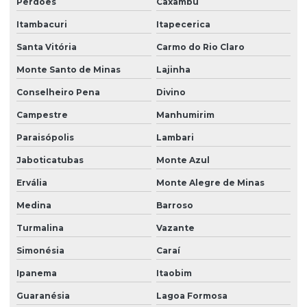
Perdões
Caxambu
Itambacuri
Itapecerica
Santa Vitória
Carmo do Rio Claro
Monte Santo de Minas
Lajinha
Conselheiro Pena
Divino
Campestre
Manhumirim
Paraisópolis
Lambari
Jaboticatubas
Monte Azul
Ervália
Monte Alegre de Minas
Medina
Barroso
Turmalina
Vazante
Simonésia
Caraí
Ipanema
Itaobim
Guaranésia
Lagoa Formosa