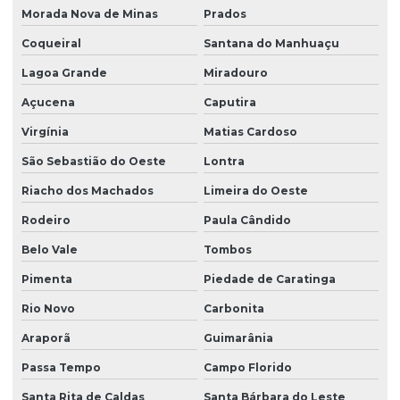
Morada Nova de Minas
Prados
Coqueiral
Santana do Manhuaçu
Lagoa Grande
Miradouro
Açucena
Caputira
Virgínia
Matias Cardoso
São Sebastião do Oeste
Lontra
Riacho dos Machados
Limeira do Oeste
Rodeiro
Paula Cândido
Belo Vale
Tombos
Pimenta
Piedade de Caratinga
Rio Novo
Carbonita
Araporã
Guimarânia
Passa Tempo
Campo Florido
Santa Rita de Caldas
Santa Bárbara do Leste