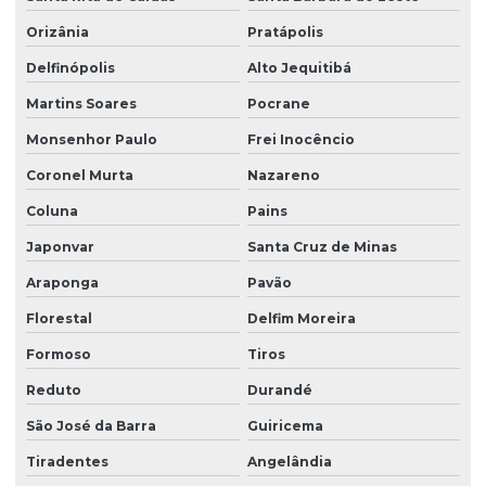
Orizânia
Pratápolis
Delfinópolis
Alto Jequitibá
Martins Soares
Pocrane
Monsenhor Paulo
Frei Inocêncio
Coronel Murta
Nazareno
Coluna
Pains
Japonvar
Santa Cruz de Minas
Araponga
Pavão
Florestal
Delfim Moreira
Formoso
Tiros
Reduto
Durandé
São José da Barra
Guiricema
Tiradentes
Angelândia