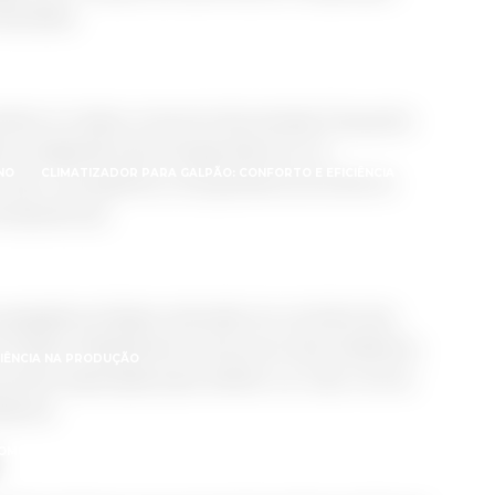
as delas:
UÇÃO ECONÔMICA PARA MELHORAR O CONFORTO DO SEU AMBIENTE
rativo é o baixo consumo de energia. Enquanto
considerável de energia elétrica, um
NO
CLIMATIZADOR PARA GALPÃO: CONFORTO E EFICIÊNCIA
valor. Isso significa uma grande economia na
emperaturas.
ZADOR PARA SUPERMERCADO: BENEFÍCIOS E MODELOS
 pegada ecológica reduzida. Ao contrário dos
m fluidos refrigerantes nocivos ao meio ambiente,
CIÊNCIA NA PRODUÇÃO
al de evaporação para resfriar o ar. Isso o torna
iente.
OMO ESCOLHER UM CLIMATIZADOR PARA IGREJA