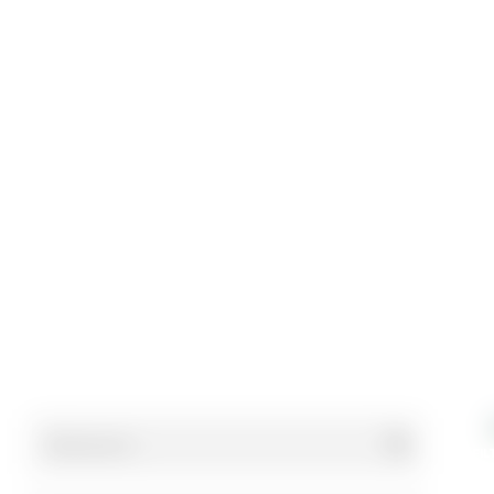
Home
Blog
Climatizador Evaporativo: Conheça a soluçã
CABINES DE ACABAMEN
Climatizador Evapor
CABINES DE ESMALTAÇÃO
CABINES DE INSPEÇ
calor!
FI