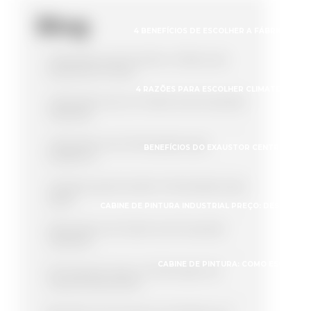
Blog
4 BENEFÍCIOS DE ESCOLHER A FÁBRICA DE
4 Benefícios de Escolher a Fábrica de
Exaustores Certas
4 RAZÕES PARA ESCOLHER CLIMATIZADOR 
4 Benefícios de um Sistema de Exaustão
Industrial
4 Benefícios do Climatizador para
BENEFÍCIOS DO EXAUSTOR CENTRÍFUGO 
Academia
4 Razões para Escolher Climatizador para
Igreja
CABINE DE PINTURA INDUSTRIAL PREÇO: DESCUBRA
5 Benefícios do Sistema de Exaustão
Industrial
CABINE DE PINTURA: COMO ESCOLHER
5 Formas de Usar um Eliminador de
Gotas Eficazmente