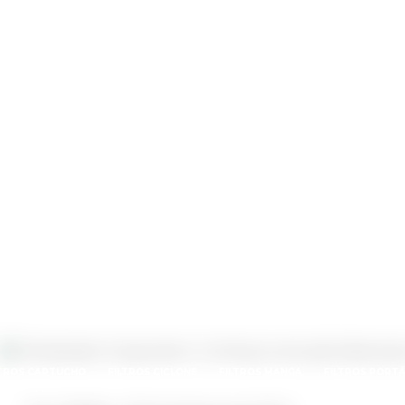
HOME
QUEM SOMOS
PRODUTOS
o ideal para o calor!
TO
CLIMATIZADORES ADIABÁTICOS I
ativo: Conheça a soluç
ÃO
CABINES DE PINTURA
CLIMATIZADOR ADIABÁTICO CEC
CLIMATI
EQUIPAMENTOS DE FILTRAGEM
LTROS CARTUCHO
FILTROS CICLONE
FILTROS MANGA
FILTROS PORTÁ