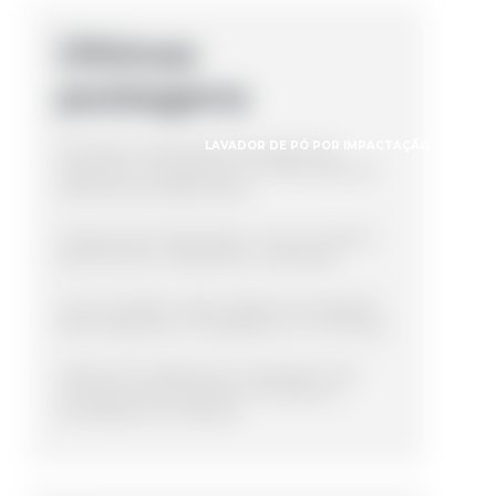
Últimas
postagens
LAVADOR DE PÓ POR IMPACTAÇÃO
LAVAD
Entenda a importância da cabine de
inspeção na segurança e manutenção de
sistemas de aterramento
Tanques de Polipropileno: Guia Completo
para Escolha e Aplicações Industriais
Guia Completo sobre Cabine de Inspeção
para Segurança e Qualidade em Processos
Cabine de Acabamento Industrial: Guia
Completo para Melhorar Processos e
Resultados na Indústria