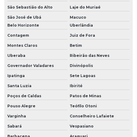
São Sebastião do Alto
Laje do Muriaé
São José de Ubá
Macuco
Belo Horizonte
Uberlândia
Contagem
Juiz de Fora
Montes Claros
Betim
Uberaba
Ribeirão das Neves
Governador Valadares
Divinópolis
Ipatinga
Sete Lagoas
Santa Luzia
Ibirité
Poços de Caldas
Patos de Minas
Pouso Alegre
Teófilo Otoni
Varginha
Conselheiro Lafaiete
Sabará
Vespasiano
Barbacena
Araguari