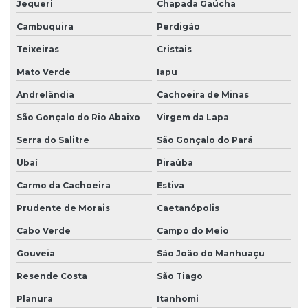
Jequeri
Chapada Gaúcha
Cambuquira
Perdigão
Teixeiras
Cristais
Mato Verde
Iapu
Andrelândia
Cachoeira de Minas
São Gonçalo do Rio Abaixo
Virgem da Lapa
Serra do Salitre
São Gonçalo do Pará
Ubaí
Piraúba
Carmo da Cachoeira
Estiva
Prudente de Morais
Caetanópolis
Cabo Verde
Campo do Meio
Gouveia
São João do Manhuaçu
Resende Costa
São Tiago
Planura
Itanhomi