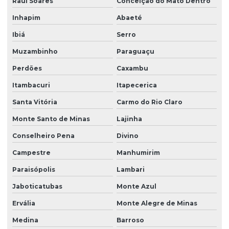
Raul Soares
Conceição do Mato Dentro
Inhapim
Abaeté
Ibiá
Serro
Muzambinho
Paraguaçu
Perdões
Caxambu
Itambacuri
Itapecerica
Santa Vitória
Carmo do Rio Claro
Monte Santo de Minas
Lajinha
Conselheiro Pena
Divino
Campestre
Manhumirim
Paraisópolis
Lambari
Jaboticatubas
Monte Azul
Ervália
Monte Alegre de Minas
Medina
Barroso