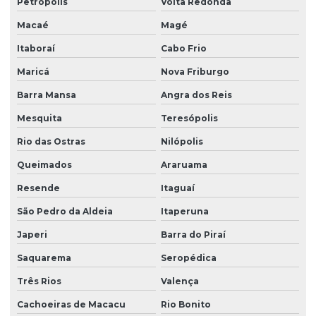
Petrópolis
Volta Redonda
Macaé
Magé
Itaboraí
Cabo Frio
Maricá
Nova Friburgo
Barra Mansa
Angra dos Reis
Mesquita
Teresópolis
Rio das Ostras
Nilópolis
Queimados
Araruama
Resende
Itaguaí
São Pedro da Aldeia
Itaperuna
Japeri
Barra do Piraí
Saquarema
Seropédica
Três Rios
Valença
Cachoeiras de Macacu
Rio Bonito