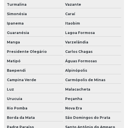
Turmalina
Vazante
Simonésia
Caraí
Ipanema
Itaobim
Guaranésia
Lagoa Formosa
Manga
Varzelândia
Presidente Olegário
Carlos Chagas
Matipó
Águas Formosas
Baependi
Alpinópolis
Campina Verde
Carmópolis de Minas
Luz
Malacacheta
Urucuia
Peçanha
Rio Pomba
Nova Era
Borda da Mata
São Domingos do Prata
Padre Paraíso
Santo Antônio do Amparo