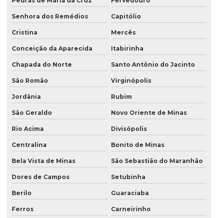
Pedras de Maria da Cruz
Fervedouro
Senhora dos Remédios
Capitólio
Cristina
Mercês
Conceição da Aparecida
Itabirinha
Chapada do Norte
Santo Antônio do Jacinto
São Romão
Virginópolis
Jordânia
Rubim
São Geraldo
Novo Oriente de Minas
Rio Acima
Divisópolis
Centralina
Bonito de Minas
Bela Vista de Minas
São Sebastião do Maranhão
Dores de Campos
Setubinha
Berilo
Guaraciaba
Ferros
Carneirinho