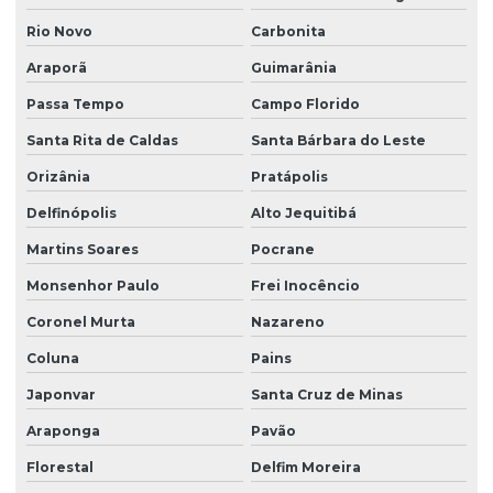
Rio Novo
Carbonita
Araporã
Guimarânia
Passa Tempo
Campo Florido
Santa Rita de Caldas
Santa Bárbara do Leste
Orizânia
Pratápolis
Delfinópolis
Alto Jequitibá
Martins Soares
Pocrane
Monsenhor Paulo
Frei Inocêncio
Coronel Murta
Nazareno
Coluna
Pains
Japonvar
Santa Cruz de Minas
Araponga
Pavão
Florestal
Delfim Moreira