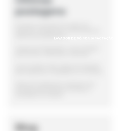
postagens
Entenda a importância da cabine de
inspeção na segurança e manutenção de
sistemas de aterramento
LAVADOR DE PÓ POR IMPACTAÇÃO
LAVAD
Tanques de Polipropileno: Guia Completo
para Escolha e Aplicações Industriais
Guia Completo sobre Cabine de Inspeção
para Segurança e Qualidade em Processos
Cabine de Acabamento Industrial: Guia
Completo para Melhorar Processos e
Resultados na Indústria
Blog