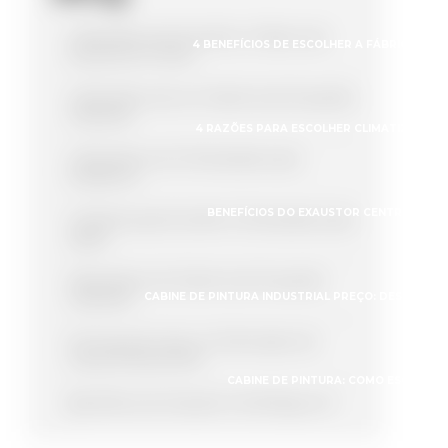
4 Benefícios de Escolher a Fábrica de
4 BENEFÍCIOS DE ESCOLHER A FÁBRICA DE
Exaustores Certas
4 Benefícios de um Sistema de Exaustão
Industrial
4 RAZÕES PARA ESCOLHER CLIMATIZADOR 
4 Benefícios do Climatizador para
Academia
BENEFÍCIOS DO EXAUSTOR CENTRÍFUGO 
4 Razões para Escolher Climatizador para
Igreja
5 Benefícios do Sistema de Exaustão
Industrial
CABINE DE PINTURA INDUSTRIAL PREÇO: DESCUBRA
5 Formas de Usar um Eliminador de
Gotas Eficazmente
CABINE DE PINTURA: COMO ESCOLHER
Benefícios do Exaustor Centrífugo em
Projetos